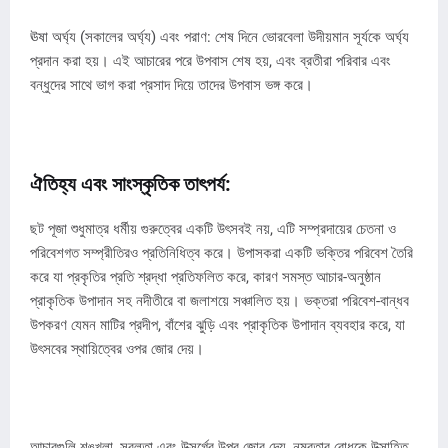
ঊষা অর্ঘ্য (সকালের অর্ঘ্য) এবং পরাণ: শেষ দিনে ভোরবেলা উদীয়মান সূর্যকে অর্ঘ্য
প্রদান করা হয়। এই আচারের পরে উপবাস শেষ হয়, এবং ব্রতীরা পরিবার এবং
বন্ধুদের সাথে ভাগ করা প্রসাদ দিয়ে তাদের উপবাস ভঙ্গ করে।
ঐতিহ্য এবং সাংস্কৃতিক তাৎপর্য:
ছট পূজা শুধুমাত্র ধর্মীয় গুরুত্বের একটি উৎসবই নয়, এটি সম্প্রদায়ের চেতনা ও
পরিবেশগত সম্প্রীতিরও প্রতিনিধিত্ব করে। উপাসকরা একটি ভক্তির পরিবেশ তৈরি
করে যা প্রকৃতির প্রতি শ্রদ্ধা প্রতিফলিত করে, কারণ সমস্ত আচার-অনুষ্ঠান
প্রাকৃতিক উপাদান সহ নদীতীরে বা জলাশয়ে সঞ্চালিত হয়। ভক্তরা পরিবেশ-বান্ধব
উপকরণ যেমন মাটির প্রদীপ, বাঁশের ঝুড়ি এবং প্রাকৃতিক উপাদান ব্যবহার করে, যা
উৎসবের স্থায়িত্বের ওপর জোর দেয়।
আচারগুলি শৃঙ্খলা, সরলতা এবং উত্সর্গের উপর জোর দেয়, নম্রতার বোধকে উত্সাহিত