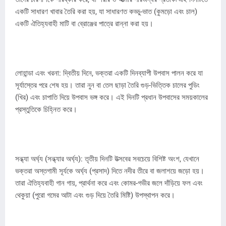
একটি সাধারণ খাবার তৈরি করা হয়, যা সাধারণত কড্ডু-ভাত (কুমড়ো এবং চাল)
একটি ঐতিহ্যবাহী মাটি বা ব্রোঞ্জের পাত্রে রান্না করা হয়।
লোহান্ডা এবং খরনা: দ্বিতীয় দিনে, ভক্তরা একটি দিনব্যাপী উপবাস পালন করে যা
সূর্যাস্তের পরে শেষ হয়। তারা নুন বা তেল ছাড়া তৈরি গুড়-ভিত্তিক চালের পুডিং
(খির) এবং চাপাতি দিয়ে উপবাস ভঙ্গ করে। এই দিনটি প্রধান উপবাসের সময়কালের
প্রস্তুতিকে চিহ্নিত করে।
সন্ধ্যা অর্ঘ্য (সন্ধ্যার অর্ঘ্য): তৃতীয় দিনটি উত্সবের সবচেয়ে বিশিষ্ট অংশ, যেখানে
ভক্তরা অস্তগামী সূর্যকে অর্ঘ্য (প্রসাদ) দিতে নদীর তীরে বা জলাশয়ে জড়ো হয়।
তারা ঐতিহ্যবাহী গান গায়, প্রার্থনা করে এবং কোমর-গভীর জলে দাঁড়িয়ে ফল এবং
থেকুয়া (পুরো গমের আটা এবং গুড় দিয়ে তৈরি মিষ্টি) উপস্থাপন করে।