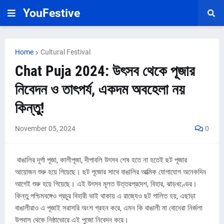
YouFestive
Home
Cultural Festival
Chat Puja 2024: উৎসব থেকে পূজার
নিবেদন ও তাৎপর্য, একদম অবহেলা নয়
কিন্তু!
November 05, 2024
0
বাঙালির দূর্গা পূজা, কালীপূজা, দীপাবলি উৎসব শেষ হতে না হতেই ছট পূজার
আয়োজন শুরু হয়ে গিয়েছে। ছট পূজোর সাথে বাঙালির আত্মিক যোগাযোগ অনেকদিন
আগেই শুরু হয়ে গিয়েছে। এই উৎসব মূলত উত্তরপ্রদেশ, বিহার, ঝাড়খণ্ডের।
কিন্তু পশ্চিমবঙ্গেও প্রচুর বিহারী ভাই থাকায় এ রাজ্যেও ছট পালিত হয়, এছাড়া
বাঙালীরাও এ পূজাই সরাসরি অংশ গ্রহন করে, এমন কি বাঙালী মা বোনেরা নির্জলা
উপবাস থেকে নিষ্ঠাভোরে এই পুজো নিবেদন করে।