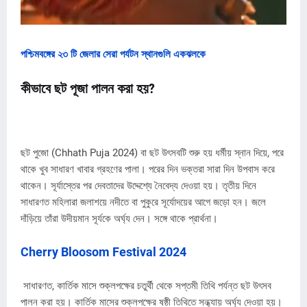
পশ্চিমবঙ্গের ২৩ টি জেলার সেরা পর্যটন স্থানগুলি একঝলকে
কীভাবে ছট পূজা পালন করা হয়?
ছট পুজো (Chhath Puja 2024) বা ছট উৎসবটি শুরু হয় ধর্মীয় স্নান দিয়ে, পরে
থাকে খুব সাধারণ খাবার গ্রহণের পালা। পরের দিন ভক্তরা সারা দিন উপবাস করে
থাকেন। সূর্যাস্তের পর দেবতাদের উদ্দেশ্যে নৈবেদ্য দেওয়া হয়। তৃতীয় দিনে
সাধারণত মহিলারা জলাশয়ে নদীতে বা পুকুরে সূর্যোদয়ের আগে জড়ো হন। জলে
দাঁড়িয়ে তাঁরা উদীয়মান সূর্যকে অর্ঘ্য দেন। সঙ্গে থাকে প্রার্থনা।
Cherry Bloosom Festival 2024
সাধারণত, কার্তিক মাসে শুক্লপক্ষের চতুর্থী থেকে সপ্তমী তিথি পর্যন্ত ছট উৎসব
পালন করা হয়। কার্তিক মাসের শুক্লপক্ষের ষষ্ঠী তিথিতে সন্ধ্যায় অর্ঘ্য দেওয়া হয়।