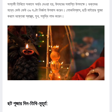
সপ্তমী তিথিতে সকালে অর্ঘ্য দেওয়া হয়, উৎসবের সমাপ্তি উপলক্ষে। ভক্তদর
মধ্যে কেউ কেউ ৩৬ ঘণ্টা নির্জলা উপবাস করেন। লোকবিশ্বাস, ছঠি মাইয়ার পুজো
করলে ভক্তেরা স্বাস্থ্য, সুখ, সমৃদ্ধি লাভ করেন।
ছট পূজার দিন-তিথি-মুহূর্ত: