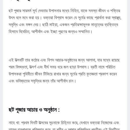
ছট পূজার সারমর্ম সূর্য দেবতার উপাসনার মধ্যে নিহিত, যাকে সমস্ত জীবন ও শক্তির
উৎস বলে মনে করা হয়। ভক্তরা বিশ্বাস করেন যে সূর্যের কাছে প্রার্থনা করা স্বাস্থ্য,
সমৃদ্ধি এবং মঙ্গল দেয়। ছাঠি মাইয়া, একজন প্রতিরক্ষামূলক মাতৃত্বের ব্যক্তিত্ব
হিসাবে বিবেচিত, আশীর্বাদ এবং ইচ্ছা পূরণের জন্যও সম্মানিত।
এই উত্সবটি তার কঠোর এবং বিশদ আচার-অনুষ্ঠানের জন্য আলাদা, যার মধ্যে রয়েছে
পরম বিশুদ্ধতা, উত্সর্গ এবং দীর্ঘ সময় ধরে জল ছাড়া উপবাস। ব্রতী নামে পরিচিত
উপাসকরা পৃথিবীতে জীবন টিকিয়ে রাখার জন্য সূর্যের প্রতি কৃতজ্ঞতা প্রকাশ করেন
এবং ভবিষ্যতের সমৃদ্ধির জন্য তাঁর আশীর্বাদ চান।
ছট পূজার আচার ও অনুষ্ঠান :
নাহে খা: প্রথম দিনটি উত্সবের সূচনাকে চিহ্নিত করে, যেখানে ভক্তরা নিজেদের এবং
তাদের চারপাশকে পরিষ্কার করে, যা শরীর ও আত্মার পরিশুদ্ধির প্রতীক৷ এই দিনটিতে