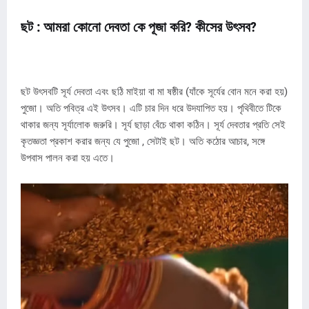
ছট : আমরা কোনো দেবতা কে পূজা করি? কীসের উৎসব?
ছট উৎসবটি সূর্য দেবতা এবং ছঠি মাইয়া বা মা ষষ্ঠীর (যাঁকে সূর্যের বোন মনে করা হয়)
পুজো। অতি পবিত্র এই উৎসব। এটি চার দিন ধরে উদযাপিত হয়। পৃথিবীতে টিকে
থাকার জন্য সূর্যালোক জরুরি। সূর্য ছাড়া বেঁচে থাকা কঠিন। সূর্য দেবতার প্রতি সেই
কৃতজ্ঞতা প্রকাশ করার জন্য যে পুজো , সেটাই ছট। অতি কঠোর আচার, সঙ্গে
উপবাস পালন করা হয় এতে।