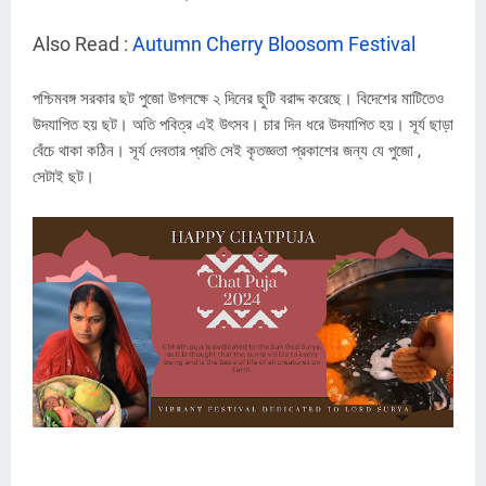
Also Read :
Autumn Cherry Bloosom Festival
পশ্চিমবঙ্গ সরকার ছট পুজো উপলক্ষে ২ দিনের ছুটি বরাদ্দ করেছে। বিদেশের মাটিতেও
উদযাপিত হয় ছট। অতি পবিত্র এই উৎসব। চার দিন ধরে উদযাপিত হয়। সূর্য ছাড়া
বেঁচে থাকা কঠিন। সূর্য দেবতার প্রতি সেই কৃতজ্ঞতা প্রকাশের জন্য যে পুজো ,
সেটাই ছট।